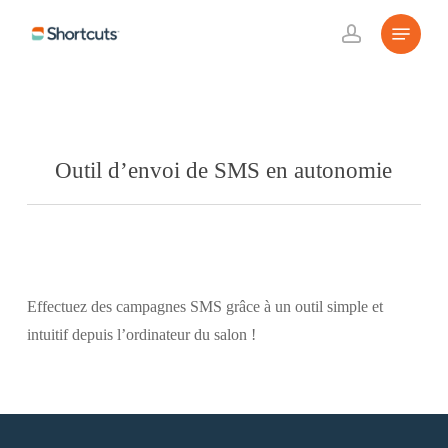
Skip
Menu
to
account
main
content
Outil d’envoi de SMS en autonomie
Effectuez des campagnes SMS grâce à un outil simple et
intuitif depuis l’ordinateur du salon !