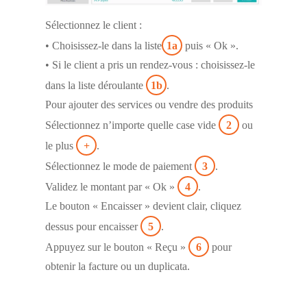
Sélectionnez le client :
• Choisissez-le dans la liste
1a
puis « Ok ».
• Si le client a pris un rendez-vous : choisissez-le
dans la liste déroulante
1b
.
Pour ajouter des services ou vendre des produits
Sélectionnez n’importe quelle case vide
2
ou
le plus
+
.
Sélectionnez le mode de paiement
3
.
Validez le montant par « Ok »
4
.
Le bouton « Encaisser » devient clair, cliquez
dessus pour encaisser
5
.
Appuyez sur le bouton « Reçu »
6
pour
obtenir la facture ou un duplicata.